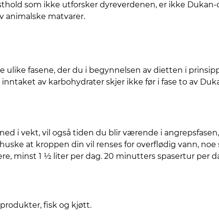
sthold som ikke utforsker dyreverdenen, er ikke Dukan-d
v animalske matvarer.
re ulike fasene, der du i begynnelsen av dietten i prinsi
nntaket av karbohydrater skjer ikke før i fase to av Duk
ed i vekt, vil også tiden du blir værende i angrepsfasen,
 huske at kroppen din vil renses for overflødig vann, noe 
, minst 1 ½ liter per dag. 20 minutters spasertur per da
produkter, fisk og kjøtt.