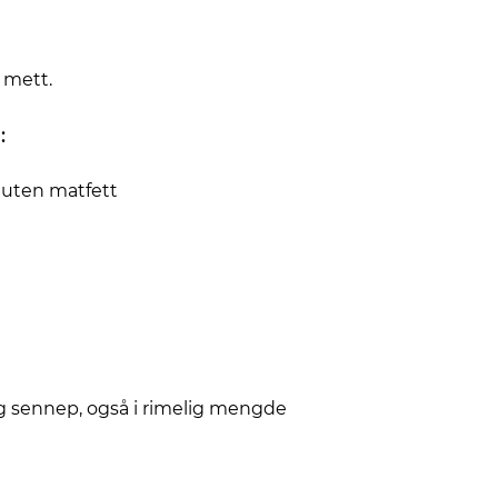
r mett.
:
t uten matfett
 og sennep, også i rimelig mengde