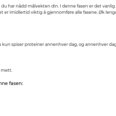
l du har nådd målvekten din. I denne fasen er det vanlig
 er imidlertid viktig å gjennomføre alle fasene. Øk leng
du kun spiser proteiner annenhver dag, og annenhver dag
r mett.
nne fasen: