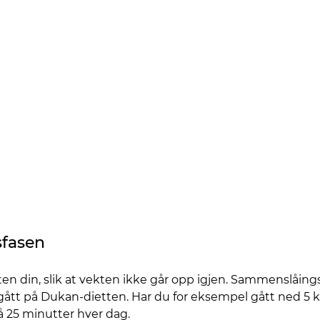
sfasen
kten din, slik at vekten ikke går opp igjen. Sammenslåings
ått på Dukan-dietten. Har du for eksempel gått ned 5 kg,
å 25 minutter hver dag.