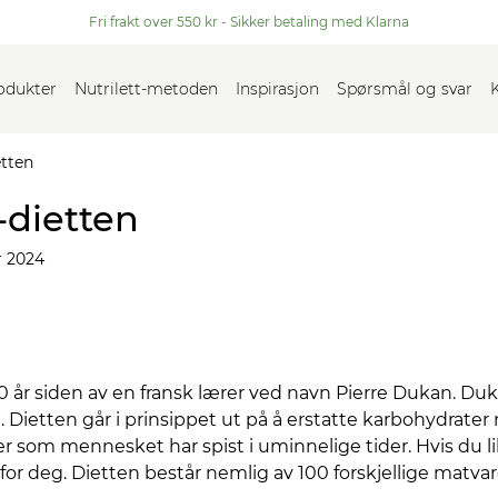
Fri frakt over 550 kr - Sikker betaling med Klarna
rodukter
Nutrilett-metoden
Inspirasjon
Spørsmål og svar
etten
-dietten
 2024
30 år siden av en fransk lærer ved navn Pierre Dukan. D
e. Dietten går i prinsippet ut på å erstatte karbohydrate
er som mennesket har spist i uminnelige tider. Hvis du l
or deg. Dietten består nemlig av 100 forskjellige matvar