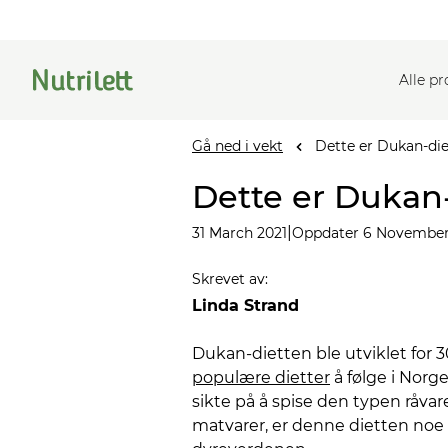
Alle p
Gå ned i vekt
Dette er Dukan-di
Dette er Dukan
|
31 March 2021
Oppdater 6 November
Skrevet av
:
Linda Strand
Dukan-dietten ble utviklet for 
populære dietter
å følge i Norg
sikte på å spise den typen råvar
matvarer, er denne dietten noe f