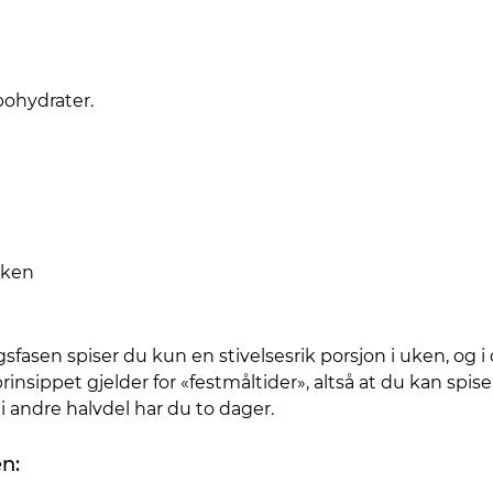
bohydrater.
uken
sfasen spiser du kun en stivelsesrik porsjon i uken, og 
nsippet gjelder for «festmåltider», altså at du kan spise 
 i andre halvdel har du to dager.
n: