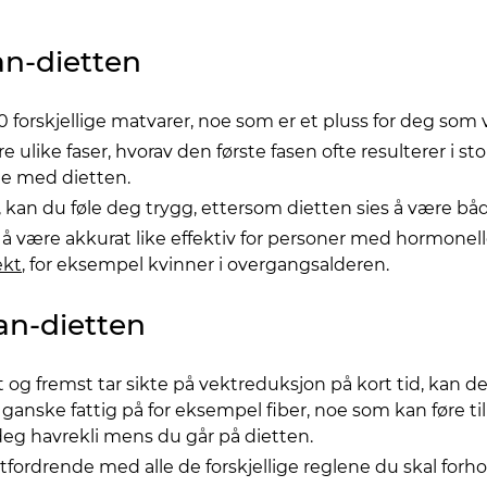
n-dietten
orskjellige matvarer, noe som er et pluss for deg som vil
re ulike faser, hvorav den første fasen ofte resulterer i s
te med dietten.
kan du føle deg trygg, ettersom dietten sies å være både 
å være akkurat like effektiv for personer med hormone
ekt
, for eksempel kvinner i overgangsalderen.
n-dietten
og fremst tar sikte på vektreduksjon på kort tid, kan d
r ganske fattig på for eksempel fiber, noe som kan føre
i deg havrekli mens du går på dietten.
fordrende med alle de forskjellige reglene du skal forhold