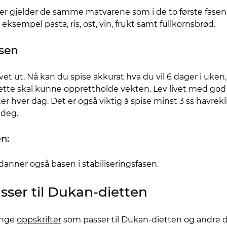
r gjelder de samme matvarene som i de to første fasene.
 eksempel pasta, ris, ost, vin, frukt samt fullkornsbrød.
asen
vet ut. Nå kan du spise akkurat hva du vil 6 dager i uken
r dette skal kunne opprettholde vekten. Lev livet med go
r hver dag. Det er også viktig å spise minst 3 ss havrekli
 deg.
n:
nner også basen i stabiliseringsfasen.
sser til Dukan-dietten
ange
oppskrifter
som passer til Dukan-dietten og andre di