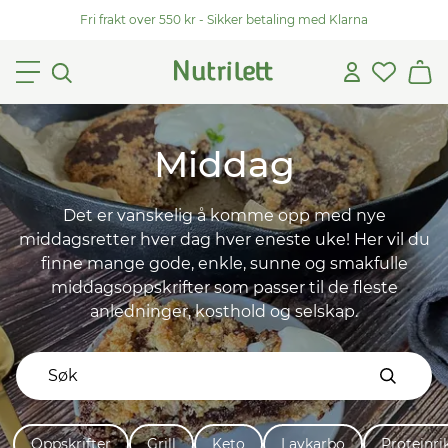
Fri frakt over 550 kr - Sikker betaling med Klarna
Middag
Det er vanskelig å komme opp med nye
middagsretter hver dag hver eneste uke! Her vil du
finne mange gode, enkle, sunne og smakfulle
middagsoppskrifter som passer til de fleste
anledninger, kosthold og selskap.
Oppskrifter
Grill
Keto
Lavkarbo
Proteinri