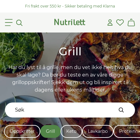
Fri frakt over 550 kr - Sikker betaling med Klarna
Grill
Har du lyst til å grille, men du vet ikke helt hva du
skal lage? Da bør du teste en av våre digge
grilloppskrifter! Sjekk dem ut og bli inspirert til
dagens eller ukens måltider.
Oppskrifter
Grill
Keto
Lavkarbo
Proteinri