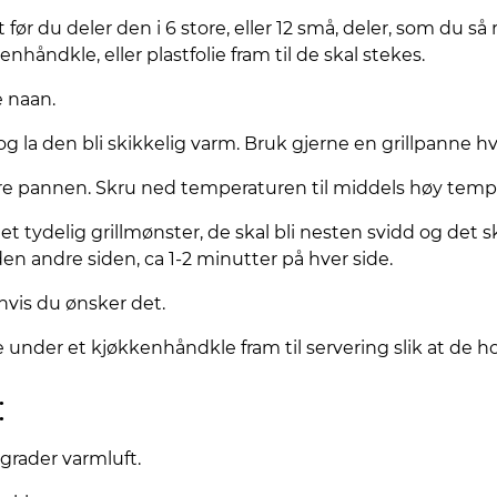
før du deler den i 6 store, eller 12 små, deler, som du så ru
nhåndkle, eller plastfolie fram til de skal stekes.
e naan.
 la den bli skikkelig varm. Bruk gjerne en grillpanne hv
re pannen. Skru ned temperaturen til middels høy temp
ått et tydelig grillmønster, de skal bli nesten svidd og de
 den andre siden, ca 1-2 minutter på hver side.
vis du ønsker det.
under et kjøkkenhåndkle fram til servering slik at de h
:
grader varmluft.