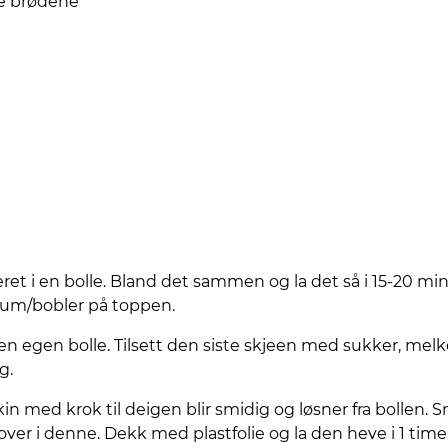
ge brødene
ret i en bolle. Bland det sammen og la det så i 15-20 minu
kum/bobler på toppen.
i en egen bolle. Tilsett den siste skjeen med sukker, mel
g.
in med krok til deigen blir smidig og løsner fra bollen. 
 over i denne. Dekk med plastfolie og la den heve i 1 time el