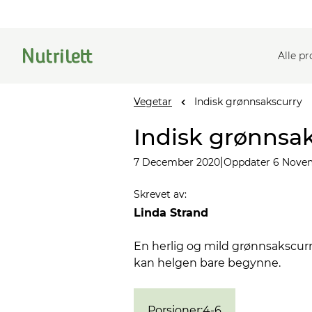
Alle p
Vegetar
Indisk grønnsakscurry
Indisk grønnsa
|
7 December 2020
Oppdater 6 Nove
Skrevet av
:
Linda Strand
En herlig og mild grønnsaksc
kan helgen bare begynne.
Porsjoner
:
4-6