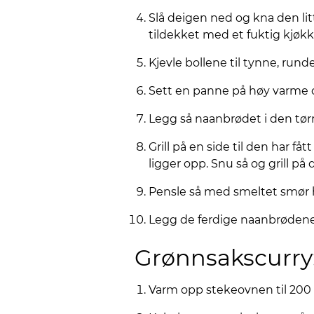
Slå deigen ned og kna den litt 
tildekket med et fuktig kjøkke
Kjevle bollene til tynne, rund
Sett en panne på høy varme og
Legg så naanbrødet i den tør
Grill på en side til den har f
ligger opp. Snu så og grill på
Pensle så med smeltet smør h
Legg de ferdige naanbrødene 
Grønnsakscurry
Varm opp stekeovnen til 200 