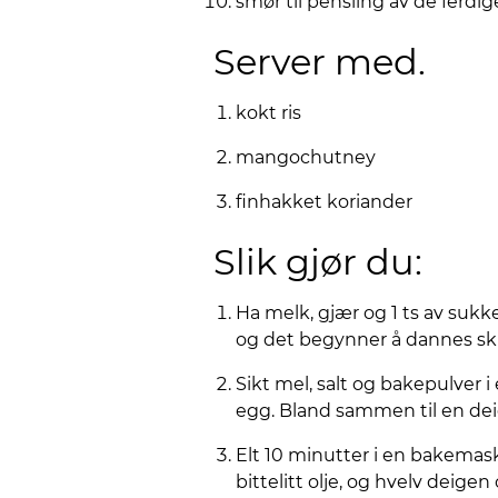
smør til pensling av de ferdi
Server med.
kokt ris
mangochutney
finhakket koriander
Slik gjør du:
Ha melk, gjær og 1 ts av sukke
og det begynner å dannes s
Sikt mel, salt og bakepulver 
egg. Bland sammen til en dei
Elt 10 minutter i en bakemask
bittelitt olje, og hvelv deigen