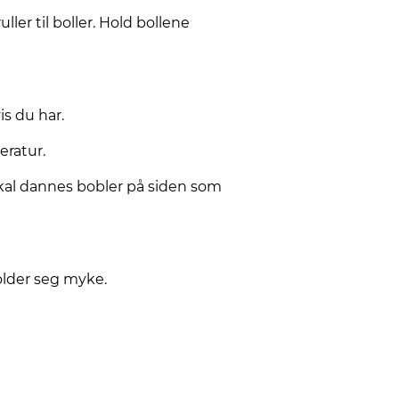
ller til boller. Hold bollene
is du har.
eratur.
t skal dannes bobler på siden som
older seg myke.