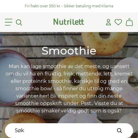
Fri frakt over 550 kr - Sikker betaling med Klarna
Smoothie
Man kan lage smoothie av det meste, og uansett
om du vil ha en fruktig, frisk, mettende, lett, kremet
eller proteinrik smoothie, kanskje til og med en
smoothie bowl - så finner du utrolig mange
varianter her! Bli inspirert og finn din neste
smoothie oppskrift under. Psst.. Visste du at
smoothie smaker veldig godt som is også?