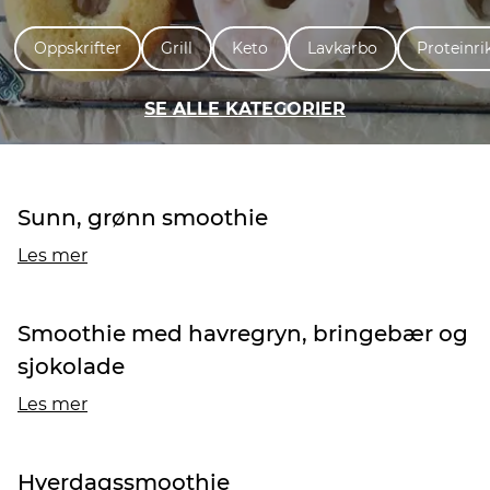
Oppskrifter
Grill
Keto
Lavkarbo
Proteinri
SE ALLE KATEGORIER
Sunn, grønn smoothie
Les mer
Smoothie med havregryn, bringebær og
sjokolade
Les mer
Hverdagssmoothie