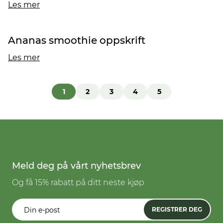
Les mer
Ananas smoothie oppskrift
Les mer
1
2
3
4
5
Meld deg på vårt nyhetsbrev
Og få 15% rabatt på ditt neste kjøp
REGISTRER DEG