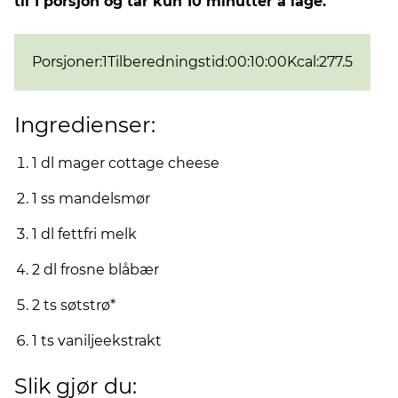
til 1 porsjon og tar kun 10 minutter å lage.
Porsjoner
:
1
Tilberedningstid
:
00:10:00
Kcal
:
277.5
Ingredienser:
1 dl mager cottage cheese
1 ss mandelsmør
1 dl fettfri melk
2 dl frosne blåbær
2 ts søtstrø*
1 ts vaniljeekstrakt
Slik gjør du: