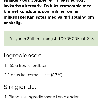
smaker godt. Jordbær er i tillegg et godt
lavkarbo alternativ. En luksussmoothie med
kremet konsistens som minner om en
milkshake! Kan søtes med valgfri søtning om
ønskelig.
Porsjoner
:
2
Tilberedningstid
:
00:05:00
Kcal
:
161.5
Ingredienser:
150 g frosne jordbær
1 boks kokosmelk, lett (6,7 %)
Slik gjør du:
Bland alle ingrediensene i en blender