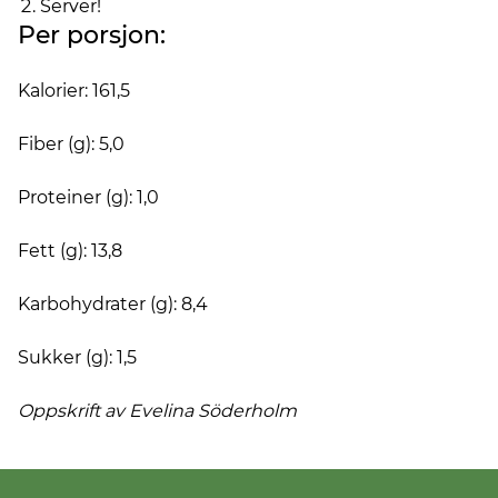
Server!
Per porsjon:
Kalorier: 161,5
Fiber (g): 5,0
Proteiner (g): 1,0
Fett (g): 13,8
Karbohydrater (g): 8,4
Sukker (g): 1,5
Oppskrift av Evelina
Söderholm