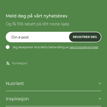
Meld deg på vårt nyhetsbrev
Og få 15% rabatt på ditt neste kjøp
REGISTRER DEG
Jeg aksepterer Nutriletts behandling av
personopplysninger
Nutrilett
Kontakt oss
Spørsmål og svar
Inspirasjon
Frakt og levering
Willpower