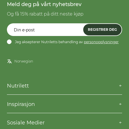
Meld deg på vårt nyhetsbrev
Og få 15% rabatt på ditt neste kjøp
REGISTRER DEG
Jeg aksepterer Nutriletts behandling av
personopplysninger
Nutrilett
Kontakt oss
Spørsmål og svar
Inspirasjon
Frakt og levering
Willpower
Kjøpsbetingelser
Oppskrifter
Sosiale Medier
Nutriletts behandling av personopplysninger