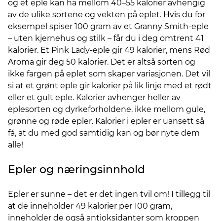
og et eple kan ha mellom 40–55 kalorier avhengig
av de ulike sortene og vekten på eplet. Hvis du for
eksempel spiser 100 gram av et Granny Smith-eple
– uten kjernehus og stilk – får du i deg omtrent 41
kalorier. Et Pink Lady-eple gir 49 kalorier, mens Rød
Aroma gir deg 50 kalorier. Det er altså sorten og
ikke fargen på eplet som skaper variasjonen. Det vil
si at et grønt eple gir kalorier på lik linje med et rødt
eller et gult eple. Kalorier avhenger heller av
eplesorten og dyrkeforholdene, ikke mellom gule,
grønne og røde epler. Kalorier i epler er uansett så
få, at du med god samtidig kan og bør nyte dem
alle!
Epler og næringsinnhold
Epler er sunne – det er det ingen tvil om! I tillegg til
at de inneholder 49 kalorier per 100 gram,
inneholder de også antioksidanter som kroppen