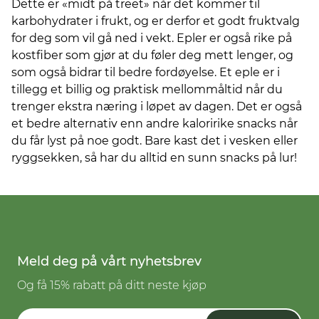
Dette er «midt på treet» når det kommer til
karbohydrater i frukt, og er derfor et godt fruktvalg
for deg som vil gå ned i vekt. Epler er også rike på
kostfiber som gjør at du føler deg mett lenger, og
som også bidrar til bedre fordøyelse. Et eple er i
tillegg et billig og praktisk mellommåltid når du
trenger ekstra næring i løpet av dagen. Det er også
et bedre alternativ enn andre kaloririke snacks når
du får lyst på noe godt. Bare kast det i vesken eller
ryggsekken, så har du alltid en sunn snacks på lur!
Meld deg på vårt nyhetsbrev
Og få 15% rabatt på ditt neste kjøp