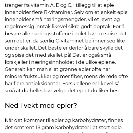
trenger fra vitamin A, E og C, i tillegg til at eple
inneholder flere B-vitaminer. Selv om et enkelt eple
inneholder små næringsmengder, vil et jevnt og
regelmessig inntak likevel sikre godt opptak. For å
bevare alle næringsstoffene i eplet bør du spise det
som det er, da særlig C-vitaminet befinner seg like
under skallet. Det beste er derfor å bare skylle det
og spise det med skallet på! Det er også små
forskjeller i næringsinnholdet i de ulike eplene.
Generelt kan man si at grønne epler ofte har
mindre fruktsukker og mer fiber, mens de røde ofte
har flere antioksidanter. Forskjellene er likevel så
små at du heller bør velge det eplet du liker best.
Ned i vekt med epler?
Når det kommer til epler og karbohydrater, finnes
det omtrent 18 gram karbohydrater i et stort eple.