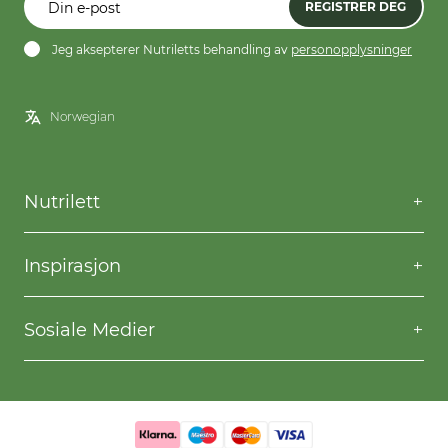
REGISTRER DEG
Jeg aksepterer Nutriletts behandling av
personopplysninger
Nutrilett
Kontakt oss
Spørsmål og svar
Inspirasjon
Frakt og levering
Willpower
Kjøpsbetingelser
Oppskrifter
Sosiale Medier
Nutriletts behandling av personopplysninger
Gå ned i vekt
Facebook
Instagram
YouTube