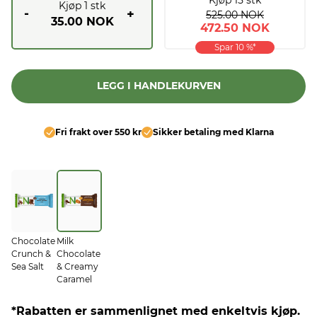
Kjøp
1
stk
-
+
525.00 NOK
35.00 NOK
472.50 NOK
Spar
10
%*
LEGG I HANDLEKURVEN
Fri frakt over 550 kr
Sikker betaling med Klarna
Chocolate
Milk
Crunch &
Chocolate
Sea Salt
& Creamy
Caramel
*Rabatten er sammenlignet med enkeltvis kjøp.