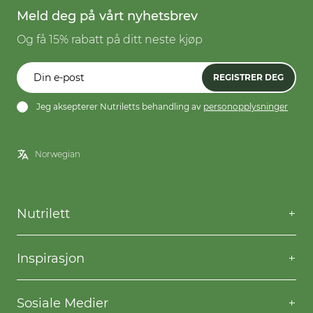
Meld deg på vårt nyhetsbrev
Og få 15% rabatt på ditt neste kjøp
REGISTRER DEG
Jeg aksepterer Nutriletts behandling av
personopplysninger
Nutrilett
Kontakt oss
Spørsmål og svar
Inspirasjon
Frakt og levering
Willpower
Kjøpsbetingelser
Oppskrifter
Sosiale Medier