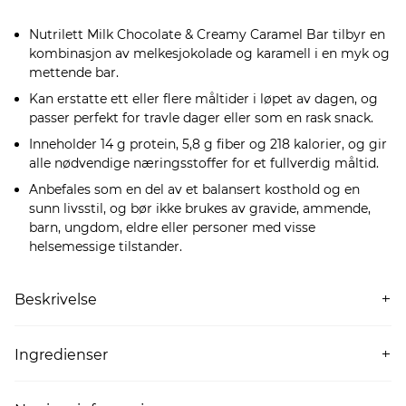
Nutrilett Milk Chocolate & Creamy Caramel Bar tilbyr en
kombinasjon av melkesjokolade og karamell i en myk og
mettende bar.
Kan erstatte ett eller flere måltider i løpet av dagen, og
passer perfekt for travle dager eller som en rask snack.
Inneholder 14 g protein, 5,8 g fiber og 218 kalorier, og gir
alle nødvendige næringsstoffer for et fullverdig måltid.
Anbefales som en del av et balansert kosthold og en
sunn livsstil, og bør ikke brukes av gravide, ammende,
barn, ungdom, eldre eller personer med visse
helsemessige tilstander.
Beskrivelse
Nutrilett Milk Chocolate & Creamy Caramel er en av våre
bestselgere! Baren har en myk konsistens med smak av
Ingredienser
melkesjokolade og digg karamell.
Fruktose-glukosesirup, melkesjokolade 16,7% (sukker,
kakaosmør,
helmelk-/melkepulver
, kakaomasse,
En smakfull og mettende bar som kan erstatte ett eller