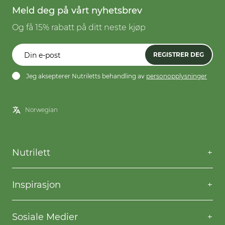
Meld deg på vårt nyhetsbrev
Og få 15% rabatt på ditt neste kjøp
REGISTRER DEG
Jeg aksepterer Nutriletts behandling av
personopplysninger
Nutrilett
Kontakt oss
Spørsmål og svar
Inspirasjon
Frakt og levering
Willpower
Kjøpsbetingelser
Oppskrifter
Sosiale Medier