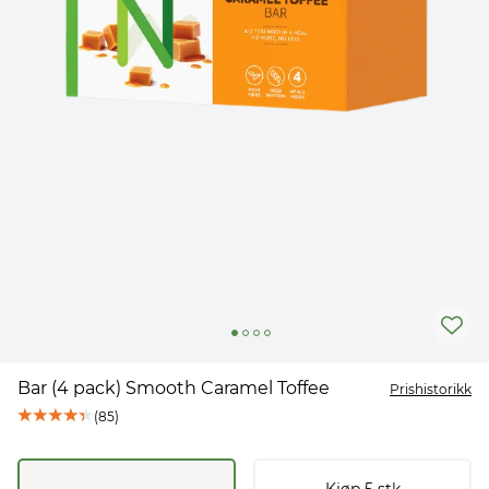
Bar (4 pack) Smooth Caramel Toffee
Prishistorikk
(
85
)
Kjøp
5
stk