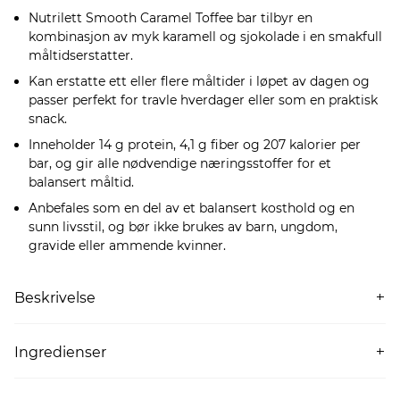
Nutrilett Smooth Caramel Toffee bar tilbyr en
kombinasjon av myk karamell og sjokolade i en smakfull
måltidserstatter.
Kan erstatte ett eller flere måltider i løpet av dagen og
passer perfekt for travle hverdager eller som en praktisk
snack.
Inneholder 14 g protein, 4,1 g fiber og 207 kalorier per
bar, og gir alle nødvendige næringsstoffer for et
balansert måltid.
Anbefales som en del av et balansert kosthold og en
sunn livsstil, og bør ikke brukes av barn, ungdom,
gravide eller ammende kvinner.
Beskrivelse
Nutrilett Smooth Caramel Toffee bar er en måltidserstatter
med smak av myk karamell og sjokolade. Hver pakke
Ingredienser
inneholder fire barer.
Melkeprotein
, glukosesirup, melkesjokolade med søtstoff
18 % (søtstoff (maltitol), kakaosmør*,
helmelkspulver
,
En smakfull og mettende bar som kan erstatte ett eller