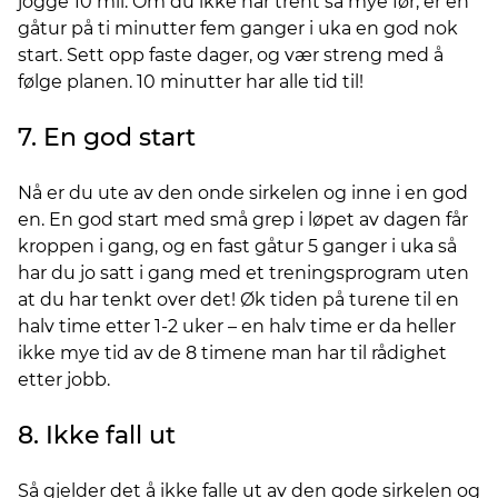
jogge 10 mil. Om du ikke har trent så mye før, er en
gåtur på ti minutter fem ganger i uka en god nok
start. Sett opp faste dager, og vær streng med å
følge planen. 10 minutter har alle tid til!
7. En god start
Nå er du ute av den onde sirkelen og inne i en god
en. En god start med små grep i løpet av dagen får
kroppen i gang, og en fast gåtur 5 ganger i uka så
har du jo satt i gang med et treningsprogram uten
at du har tenkt over det! Øk tiden på turene til en
halv time etter 1-2 uker – en halv time er da heller
ikke mye tid av de 8 timene man har til rådighet
etter jobb.
8. Ikke fall ut
Så gjelder det å ikke falle ut av den gode sirkelen og