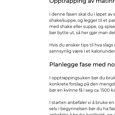
Opptrapping av matin
I denne fasen skal du i løpet a
shake/suppe, og legger til et p
med shake eller suppe, og spise 
bør bytte ut, så her gjør man de
Hvis du ønsker tips til hva slag
sannsynlig være i et kaloriunde
Planlegge fase med n
I opptrappingsuken bør du bruke 
konkrete forslag på den mengden
bør en kvinne få i seg ca. 1500 k
I starten anbefaler vi å bruke en
selv i begynnelsen bør du ha fas
anbefaler å bruke kosthold- og 