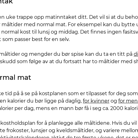
ntak
v en uke trappe opp matinntaket ditt. Det vil si at du b
ar måltider med normal mat. For eksempel kan du bytte u
normal kost til lunsj og middag. Det finnes ingen fasits
t som passer best for en selv.
s måltider og mengder du bør spise kan du ta en titt på
d
rskudd som følge av at du fortsatt har to måltider med s
ormal mat
tid på å se på kostplanen som er tilpasset for deg som e
 kalorier du bør ligge på daglig,
for kvinner
og
for me
alorier per dag, mens en mann bør få i seg ca. 2000 kalori
 kostholdsplan for å planlegge alle måltidene. Hvis du vil
te frokoster, lunsjer og kveldsmåltider, og variere mell
aktivitetskalenderen aktivt de tre første ukene, det er 