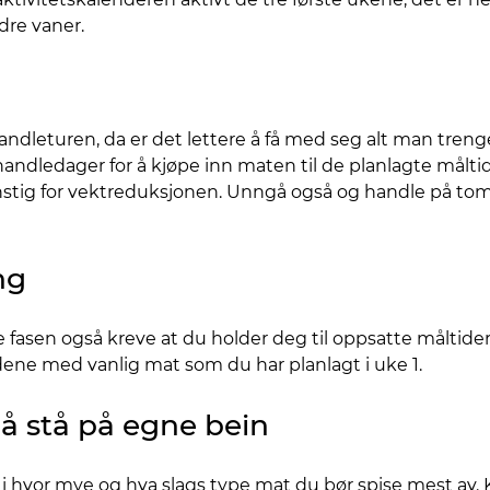
dre vaner.
andleturen, da er det lettere å få med seg alt man trenger
handledager for å kjøpe inn maten til de planlagte målti
tig for vektreduksjonen. Unngå også og handle på tom m
ng
e fasen også kreve at du holder deg til oppsatte måltider
dene med vanlig mat som du har planlagt i uke 1.
l å stå på egne bein
i hvor mye og hva slags type mat du bør spise mest av. Ka