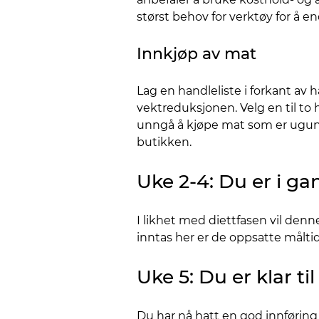
størst behov for verktøy for å en
Innkjøp av mat
Lag en handleliste i forkant av h
vektreduksjonen. Velg en til to 
unngå å kjøpe mat som er uguns
butikken.
Uke 2-4: Du er i ga
I likhet med diettfasen vil denn
inntas her er de oppsatte målti
Uke 5: Du er klar ti
Du har nå hatt en god innføring 