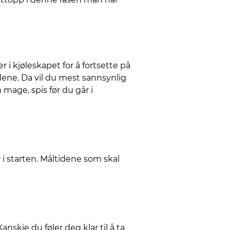
 i kjøleskapet for å fortsette på
dene. Da vil du mest sannsynlig
age, spis før du går i
 i starten. Måltidene som skal
nskje du føler deg klar til å ta