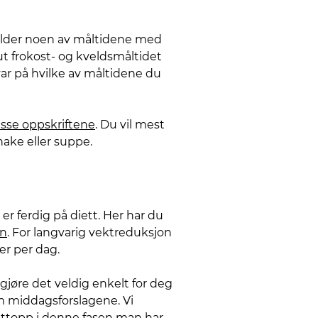
eholder noen av måltidene med
t frokost- og kveldsmåltidet
var på hvilke av måltidene du
isse oppskriftene
. Du vil mest
hake eller suppe.
r ferdig på diett. Her har du
nn
. For langvarig vektreduksjon
er per dag.
 gjøre det veldig enkelt for deg
om middagsforslagene. Vi
nettopp i denne fasen man har