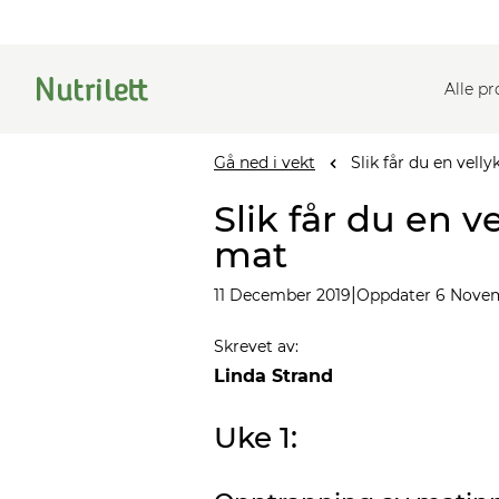
Alle p
Gå ned i vekt
Slik får du en vell
Slik får du en v
mat
|
11 December 2019
Oppdater 6 Nove
Skrevet av
:
Linda Strand
Uke 1: