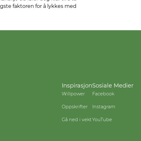
igste faktoren for å lykkes med
Inspirasjon
Sosiale Medier
Willpower
Facebook
Oppskrifter
Instagram
Gå ned i vekt
YouTube