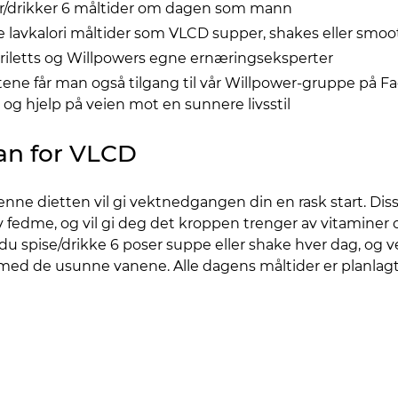
ser/drikker 6 måltider om dagen som mann
 lavkalori måltider som VLCD supper, shakes eller smoo
triletts og Willpowers egne ernæringseksperter
ene får man også tilgang til vår Willpower-gruppe på Fa
s og hjelp på veien mot en sunnere livsstil
an for VLCD
nne dietten vil gi vektnedgangen din en rask start. Dis
fedme, og vil gi deg det kroppen trenger av vitaminer 
al du spise/drikke 6 poser suppe eller shake hver dag, og
g med de usunne vanene. Alle dagens måltider er planlag