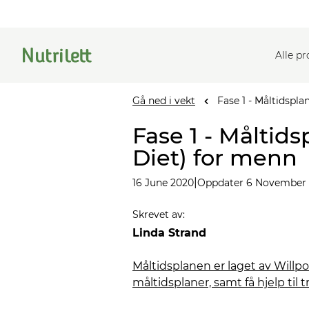
Alle p
Gå ned i vekt
Fase 1 - Måltidspl
Fase 1 - Måltid
Diet) for menn
|
16 June 2020
Oppdater 6 November
Skrevet av
:
Linda Strand
Måltidsplanen er laget av Willp
måltidsplaner, samt få hjelp til