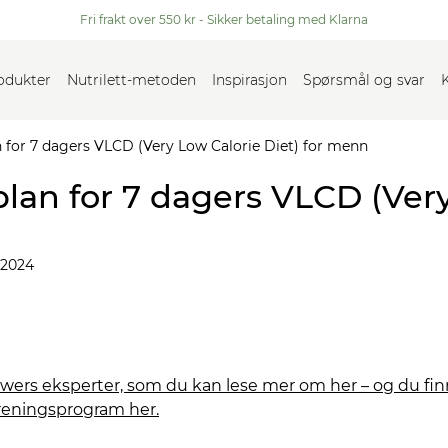
Fri frakt over 550 kr - Sikker betaling med Klarna
rodukter
Nutrilett-metoden
Inspirasjon
Spørsmål og svar
an for 7 dagers VLCD (Very Low Calorie Diet) for menn
splan for 7 dagers VLCD (Ver
 2024
owers eksperter, som du kan lese mer om her – og du fi
 treningsprogram her.