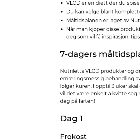
VLCD er en diett der du spi
Du kan velge blant komplette
Måltidsplanen er laget av Nu
Når man kjøper disse produkt
deg som vil få inspirasjon, tip
7-dagers måltidspl
Nutriletts VLCD produkter og de
ernæringsmessig behandling av 
følger kuren. I opptil 3 uker sk
vil det være enkelt å kvitte se
deg på farten!
Dag 1
Frokost