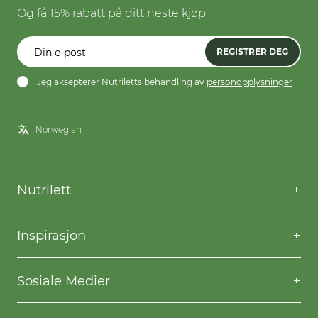
Og få 15% rabatt på ditt neste kjøp
REGISTRER DEG
Jeg aksepterer Nutriletts behandling av
personopplysninger
Nutrilett
Kontakt oss
Spørsmål og svar
Inspirasjon
Frakt og levering
Willpower
Kjøpsbetingelser
Oppskrifter
Sosiale Medier
Nutriletts behandling av personopplysninger
Gå ned i vekt
Facebook