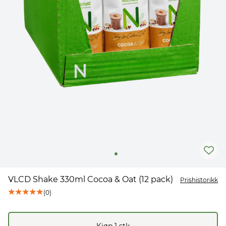
VLCD Shake 330ml Cocoa & Oat (12 pack)
Prishistorikk
(
0
)
Kjøp
1
stk