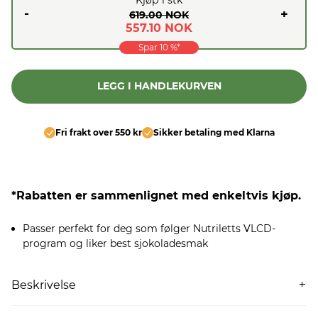
-
+
619.00 NOK
557.10 NOK
Spar
10
%*
LEGG I HANDLEKURVEN
Fri frakt over 550 kr
Sikker betaling med Klarna
*Rabatten er sammenlignet med enkeltvis kjøp.
Passer perfekt for deg som følger Nutriletts VLCD-
program og liker best sjokoladesmak
Beskrivelse
•Ideell for å erstatte ett eller flere måltider om dagen i