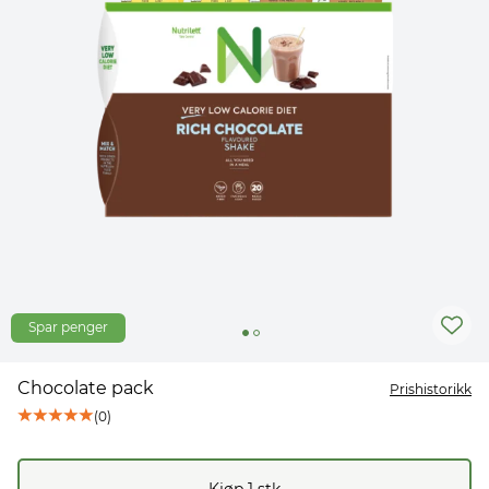
Spar penger
Chocolate pack
Prishistorikk
(
0
)
Kjøp
1
stk