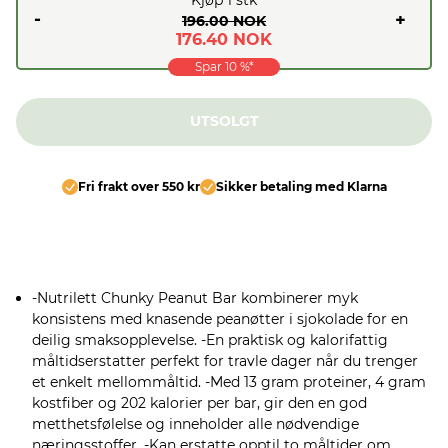
-
+
196.00 NOK
176.40 NOK
Spar
10
%*
UTSOLGT
Fri frakt over 550 kr
Sikker betaling med Klarna
-Nutrilett Chunky Peanut Bar kombinerer myk
konsistens med knasende peanøtter i sjokolade for en
deilig smaksopplevelse. -En praktisk og kalorifattig
måltidserstatter perfekt for travle dager når du trenger
et enkelt mellommåltid. -Med 13 gram proteiner, 4 gram
kostfiber og 202 kalorier per bar, gir den en god
metthetsfølelse og inneholder alle nødvendige
næringsstoffer. -Kan erstatte opptil to måltider om