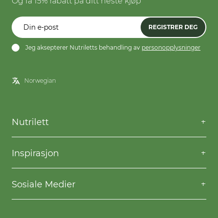
Og få 15% rabatt på ditt neste kjøp
kosthold. Ønsker du derimot å holde vekten etter
vektnedgang, kan du erstatte ett måltid om dagen med
REGISTRER DEG
denne baren. Veksle gjerne mellom de ulike
måltidserstatterne våre dersom du ønsker større variasjon.
Jeg aksepterer Nutriletts behandling av
personopplysninger
Prøv for eksempel en nydelig drikkeklar Rich Chocolate
Drink – eller hva med en sprø Chocolate Crunch & Seasalt
Bar med søt sjokolade og havsalt? Nutrilett Chocolate
Chip Cookie Bar er perfekt om du er mye på farten, eller
liker å ha mellommåltider lett tilgjengelig i vesken eller på
kontoret.
Nutrilett
Den bør ikke brukes av barn, ungdom, gravide og
ammende. Det er viktig å drikke rikelig med vann.
Kontakt oss
Spørsmål og svar
Informasjonen om ingredienser og næringsinnhold i vår
Inspirasjon
emballasje kan differensiere seg fra informasjonen på våre
Frakt og levering
Willpower
nettsider. Informasjonen på emballasjen er alltid den
Kjøpsbetingelser
korrekte.
Oppskrifter
Sosiale Medier
Nutriletts behandling av personopplysninger
Gå ned i vekt
Facebook
Instagram