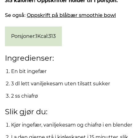
313 kalorier! Oppskrifter holder til 1 porsjon.
Se også:
Oppskrift på blåbær smoothie bowl
Porsjoner
:
1
Kcal
:
313
Ingredienser:
En bit ingefær
3 dl lett vaniljekesam uten tilsatt sukker
2 ss chiafrø
Slik gjør du:
Kjør ingefær, vaniljekesam og chiafrø i en blender
La den gjerne stå i kjøleskapet i 15 minutter, slik