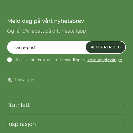
Meld deg på vårt nyhetsbrev
Og få 15% rabatt på ditt neste kjøp
REGISTRER DEG
Jeg aksepterer Nutriletts behandling av
personopplysninger
Nutrilett
Kontakt oss
Spørsmål og svar
Inspirasjon
Frakt og levering