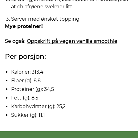
at chiafrøene svelmer litt
Server med ønsket topping
Mye proteiner!
Se også:
Oppskrift på vegan vanilla smoothie
Per porsjon:
Kalorier: 313,4
Fiber (g): 8,8
Proteiner (g): 34,5
Fett (g): 8,5
Karbohydrater (g): 25,2
Sukker (g): 11,1