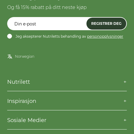
Og få 15% rabatt på ditt neste kjøp
REGISTRER DEG
Jeg aksepterer Nutriletts behandling av
personopplysninger
Nutrilett
Kontakt oss
Spørsmål og svar
Inspirasjon
Frakt og levering
Willpower
Kjøpsbetingelser
Oppskrifter
Sosiale Medier
Nutriletts behandling av personopplysninger
Gå ned i vekt
Facebook