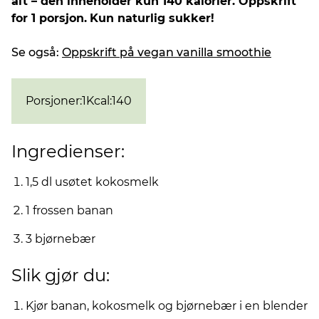
alt – den inneholder kun 140 kalorier. Oppskrift
for 1 porsjon.
Kun naturlig sukker!
Se også:
Oppskrift på vegan vanilla smoothie
Porsjoner
:
1
Kcal
:
140
Ingredienser:
1,5 dl usøtet kokosmelk
1 frossen banan
3 bjørnebær
Slik gjør du:
Kjør banan, kokosmelk og bjørnebær i en blender