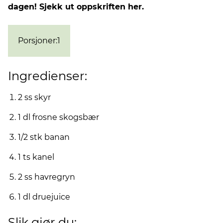
dagen! Sjekk ut oppskriften her.
Porsjoner
:
1
Ingredienser:
2 ss skyr
1 dl frosne skogsbær
1/2 stk banan
1 ts kanel
2 ss havregryn
1 dl druejuice
Slik gjør du: