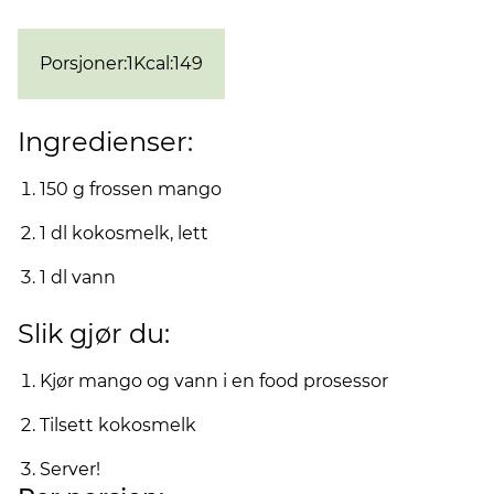
Porsjoner
:
1
Kcal
:
149
Ingredienser:
150 g frossen mango
1 dl kokosmelk, lett
1 dl vann
Slik gjør du:
Kjør mango og vann i en food prosessor
Tilsett kokosmelk
Server!