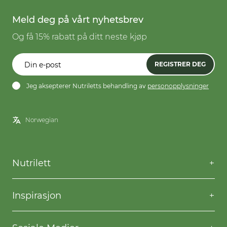
Meld deg på vårt nyhetsbrev
Og få 15% rabatt på ditt neste kjøp
REGISTRER DEG
Jeg aksepterer Nutriletts behandling av
personopplysninger
Nutrilett
Kontakt oss
Spørsmål og svar
Inspirasjon
Frakt og levering
Willpower
Kjøpsbetingelser
Oppskrifter