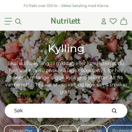
Fri frakt over 550 kr - Sikker betaling med Klarna
Kylling
Skal du ha kylling til middag eller lunsj uten at du
helt vet hva du ønsker å lage? Ikke fortvil, for her
finner du mange digge kyllingoppskrifter! Alt fra
varme retter til salater - enkelt og lage samt smaker
godt.
Oppskrifter
Grill
Keto
Lavkarbo
Proteinri