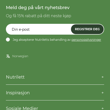
Meld deg på vårt nyhetsbrev
Og få 15% rabatt på ditt neste kjøp
REGISTRER DEG
Jeg aksepterer Nutriletts behandling av
personopplysninger
Nutrilett
Kontakt oss
Spørsmål og svar
Inspirasjon
Frakt og levering
Willpower
Kjøpsbetingelser
Oppskrifter
Sosiale Medier