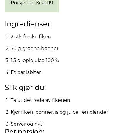
Porsjoner
:
1
Kcal
:
119
Ingredienser:
2 stk ferske fiken
30 g grønne bønner
1,5 dl eplejuice 100 %
Et par isbiter
Slik gjør du:
Ta ut det røde av fikenen
Kjør fiken, bønner, is og juice i en blender
Server og nyt!
Per porsjon: