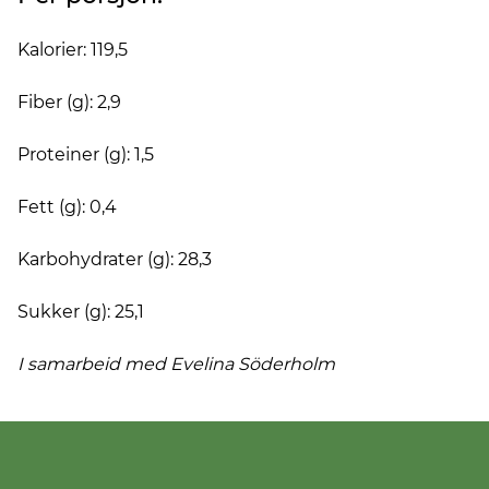
Kalorier: 119,5
Fiber (g): 2,9
Proteiner (g): 1,5
Fett (g): 0,4
Karbohydrater (g): 28,3
Sukker (g): 25,1
I samarbeid med Evelina
Söderholm