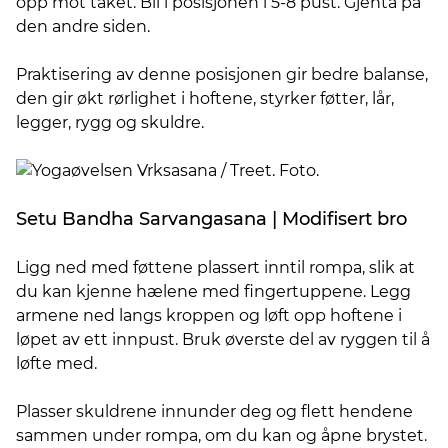
opp mot taket. Bli i posisjonen i 5-8 pust. Gjenta på
den andre siden.
Praktisering av denne posisjonen gir bedre balanse,
den gir økt rørlighet i hoftene, styrker føtter, lår,
legger, rygg og skuldre.
Setu Bandha Sarvangasana | Modifisert bro
Ligg ned med føttene plassert inntil rompa, slik at
du kan kjenne hælene med fingertuppene. Legg
armene ned langs kroppen og løft opp hoftene i
løpet av ett innpust. Bruk øverste del av ryggen til å
løfte med.
Plasser skuldrene innunder deg og flett hendene
sammen under rompa, om du kan og åpne brystet.