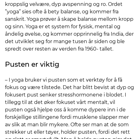
kroppslig velvære, dyp avspenning og ro. Ordet
”yoga” sies ofte å bety balanse, og kommer fra
sanskrit. Yoga prøver å skape balanse mellom kropp
og sinn. Yoga er et system for fysisk, mental og
åndelig øvelse, og kommer opprinnelig fra India, der
det utviklet seg for mange tusen år siden og ble
spredt over resten av verden fra 1960- tallet.
Pusten er viktig
– I yoga bruker vi pusten som et verktøy for å få
fokus og være tilstede. Det har blitt bevist at dyp og
fokusert pust senker stresshormonene i blodet. I
tillegg til at det øker fokuset vårt mentalt, vil
pusten også hjelpe oss å komme dypere inn i de
forskjellige stillingene fordi musklene slapper mer
av slik at man blir mykere. Ofte ser man at de som
strekker ut eller tøyer, holder pusten, fordi det rett