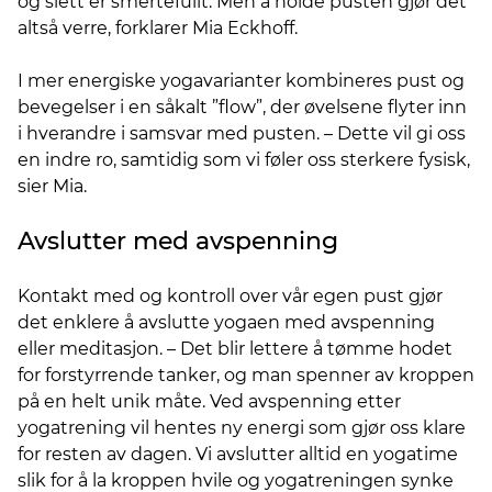
og slett er smertefullt. Men å holde pusten gjør det
altså verre, forklarer Mia Eckhoff.
I mer energiske yogavarianter kombineres pust og
bevegelser i en såkalt ”flow”, der øvelsene flyter inn
i hverandre i samsvar med pusten. – Dette vil gi oss
en indre ro, samtidig som vi føler oss sterkere fysisk,
sier Mia.
Avslutter med avspenning
Kontakt med og kontroll over vår egen pust gjør
det enklere å avslutte yogaen med avspenning
eller meditasjon. – Det blir lettere å tømme hodet
for forstyrrende tanker, og man spenner av kroppen
på en helt unik måte. Ved avspenning etter
yogatrening vil hentes ny energi som gjør oss klare
for resten av dagen. Vi avslutter alltid en yogatime
slik for å la kroppen hvile og yogatreningen synke