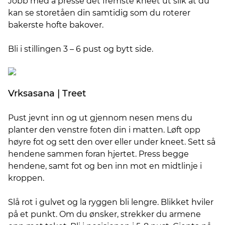
Jobb med å presse det fremste kneet ut slik at du
kan se storetåen din samtidig som du roterer
bakerste hofte bakover.
Bli i stillingen 3 – 6 pust og bytt side.
Vrksasana | Treet
Pust jevnt inn og ut gjennom nesen mens du
planter den venstre foten din i matten. Løft opp
høyre fot og sett den over eller under kneet. Sett så
hendene sammen foran hjertet. Press begge
hendene, samt fot og ben inn mot en midtlinje i
kroppen.
Slå rot i gulvet og la ryggen bli lengre. Blikket hviler
på et punkt. Om du ønsker, strekker du armene