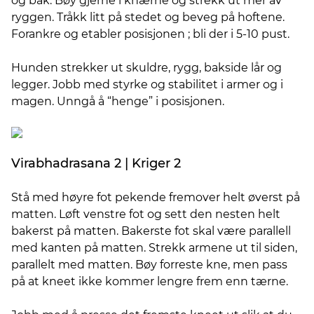
og bak. Bøy gjerne i knærne og strekk ut mer av
ryggen. Tråkk litt på stedet og beveg på hoftene.
Forankre og etabler posisjonen ; bli der i 5-10 pust.
Hunden strekker ut skuldre, rygg, bakside lår og
legger. Jobb med styrke og stabilitet i armer og i
magen. Unngå å “henge” i posisjonen.
Virabhadrasana 2 | Kriger 2
Stå med høyre fot pekende fremover helt øverst på
matten. Løft venstre fot og sett den nesten helt
bakerst på matten. Bakerste fot skal være parallell
med kanten på matten. Strekk armene ut til siden,
parallelt med matten. Bøy forreste kne, men pass
på at kneet ikke kommer lengre frem enn tærne.