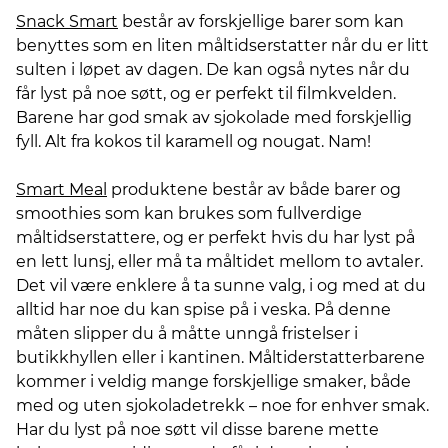
Snack Smart
består av forskjellige barer som kan
benyttes som en liten måltidserstatter når du er litt
sulten i løpet av dagen. De kan også nytes når du
får lyst på noe søtt, og er perfekt til filmkvelden.
Barene har god smak av sjokolade med forskjellig
fyll. Alt fra kokos til karamell og nougat. Nam!
Smart Meal
produktene består av både barer og
smoothies som kan brukes som fullverdige
måltidserstattere, og er perfekt hvis du har lyst på
en lett lunsj, eller må ta måltidet mellom to avtaler.
Det vil være enklere å ta sunne valg, i og med at du
alltid har noe du kan spise på i veska. På denne
måten slipper du å måtte unngå fristelser i
butikkhyllen eller i kantinen. Måltiderstatterbarene
kommer i veldig mange forskjellige smaker, både
med og uten sjokoladetrekk – noe for enhver smak.
Har du lyst på noe søtt vil disse barene mette