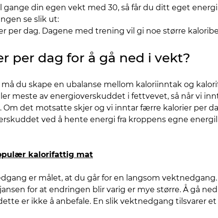
al gange din egen vekt med 30, så får du ditt eget energ
ngen se slik ut:
orier per dag. Dagene med trening vil gi noe større kalori
r per dag for å gå ned i vekt?
 må du skape en ubalanse mellom kaloriinntak og kalorifo
 meste av energioverskuddet i fettvevet, så når vi innta
. Om det motsatte skjer og vi inntar færre kalorier per da
skuddet ved å hente energi fra kroppens egne energilagr
pulær kalorifattig mat
nedgang er målet, at du går for en langsom vektnedgan
sen for at endringen blir varig er mye større. Å gå ned 
dette er ikke å anbefale. En slik vektnedgang tilsvarer 