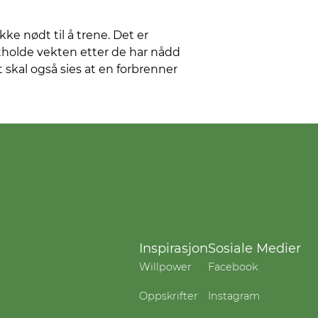
ikke nødt til å trene. Det er
ttholde vekten etter de har nådd
t skal også sies at en forbrenner
Inspirasjon
Sosiale Medier
Willpower
Facebook
Oppskrifter
Instagram