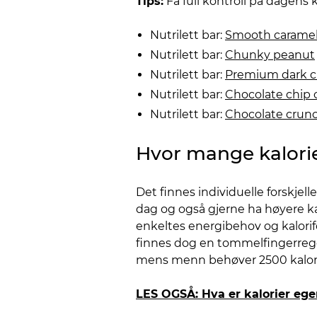
Tips:
Få full kontroll på dagens 
Nutrilett bar:
Smooth carame
Nutrilett bar:
Chunky peanut
Nutrilett bar:
Premium dark c
Nutrilett bar:
Chocolate chip 
Nutrilett bar:
Chocolate crunc
Hvor mange kalorie
Det finnes individuelle forskjel
dag og også gjerne ha høyere kal
enkeltes energibehov og kalorif
finnes dog en tommelfingerregel 
mens menn behøver 2500 kalori
LES OGSÅ: Hva er kalorier ege