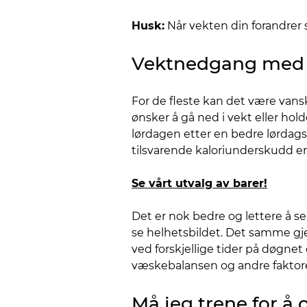
Husk:
Når vekten din forandrer 
Vektnedgang med u
For de fleste kan det være vans
ønsker å gå ned i vekt eller hold
lørdagen etter en bedre lørdag
tilsvarende kaloriunderskudd en 
Se vårt utvalg av barer!
Det er nok bedre og lettere å s
se helhetsbildet. Det samme gje
ved forskjellige tider på døgnet 
væskebalansen og andre faktore
Må jeg trene for å