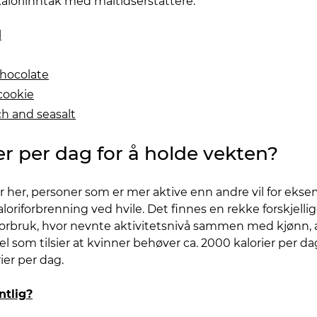
kaloriinntak med måltidserstattere:
l
hocolate
cookie
h and seasalt
r per dag for å holde vekten?
ler her, personer som er mer aktive enn andre vil for eks
oriforbrenning ved hvile. Det finnes en rekke forskjellig
orbruk, hvor nevnte aktivitetsnivå sammen med kjønn, a
som tilsier at kvinner behøver ca. 2000 kalorier per dag
er per dag.
ntlig?