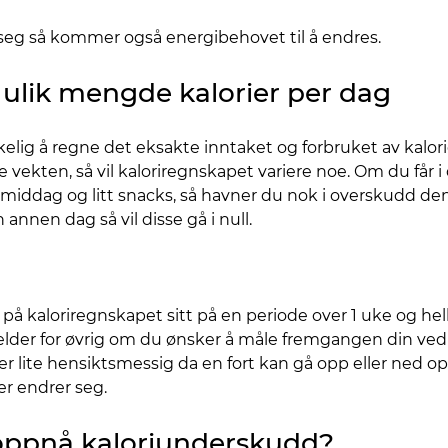
seg så kommer også energibehovet til å endres.
lik mengde kalorier per dag
kelig å regne det eksakte inntaket og forbruket av kalor
e vekten, så vil kaloriregnskapet variere noe. Om du får i
smiddag og litt snacks, så havner du nok i overskudd 
annen dag så vil disse gå i null.
e på kaloriregnskapet sitt på en periode over 1 uke og h
lder for øvrig om du ønsker å måle fremgangen din ved å
er lite hensiktsmessig da en fort kan gå opp eller ned opp
r endrer seg.
 oppnå kaloriunderskudd?