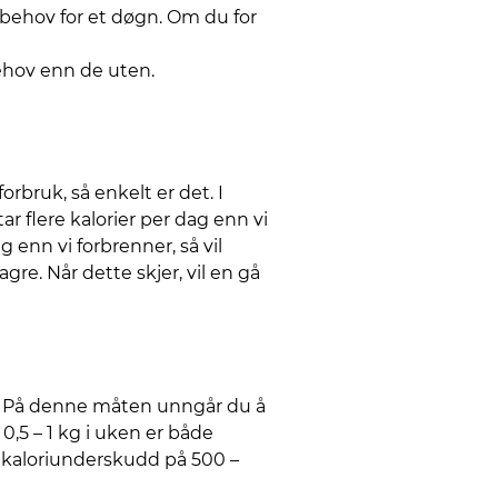
ibehov for et døgn. Om du for
behov enn de uten.
rbruk, så enkelt er det. I
r flere kalorier per dag enn vi
g enn vi forbrenner, så vil
e. Når dette skjer, vil en gå
g. På denne måten unngår du å
0,5 – 1 kg i uken er både
et kaloriunderskudd på 500 –