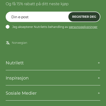
Og få 15% rabatt på ditt neste kjøp
REGISTRER DEG
Jeg aksepterer Nutriletts behandling av
personopplysninger
Nutrilett
Kontakt oss
Spørsmål og svar
Inspirasjon
Frakt og levering
Willpower
Kjøpsbetingelser
Oppskrifter
Sosiale Medier
Nutriletts behandling av personopplysninger
Gå ned i vekt
Facebook