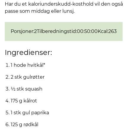
Har du et kaloriunderskudd-kosthold vil den også
passe som middag eller lunsj.
Porsjoner
:
2
Tilberedningstid
:
00:50:00
Kcal
:
263
Ingredienser:
1 hode hvitkål*
2 stk gulrøtter
½ stk squash
175 g kålrot
1 stk gul paprika
125 g rødkål