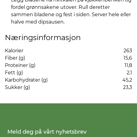
fordel grønnsakene utover. Rull deretter
sammen bladene og fest i siden. Server hele eller
halve med dipsausen.
Næringsinformasjon
Kalorier
263
Fiber (g)
15,6
Proteiner (g)
11,8
Fett (g)
2,1
Karbohydrater (g)
45,2
Sukker (g)
23,3
Meld deg på vårt nyhetsbrev