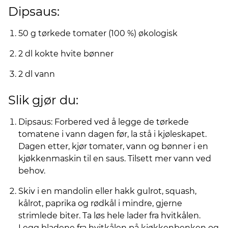
Dipsaus:
50 g tørkede tomater (100 %) økologisk
2 dl kokte hvite bønner
2 dl vann
Slik gjør du:
Dipsaus: Forbered ved å legge de tørkede
tomatene i vann dagen før, la stå i kjøleskapet.
Dagen etter, kjør tomater, vann og bønner i en
kjøkkenmaskin til en saus. Tilsett mer vann ved
behov.
Skiv i en mandolin eller hakk gulrot, squash,
kålrot, paprika og rødkål i mindre, gjerne
strimlede biter. Ta løs hele lader fra hvitkålen.
Legg bladene fra hvitkålen på kjøkkenbenken og