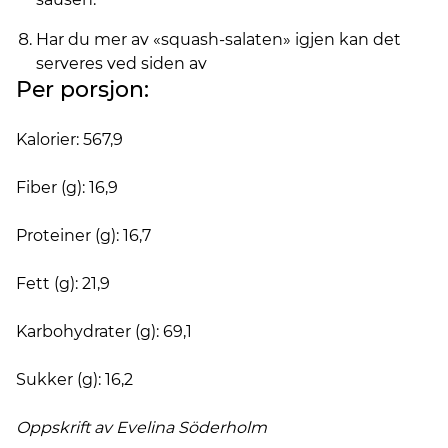
Har du mer av «squash-salaten» igjen kan det
serveres ved siden av
Per porsjon:
Kalorier: 567,9
Fiber (g): 16,9
Proteiner (g): 16,7
Fett (g): 21,9
Karbohydrater (g): 69,1
Sukker (g): 16,2
Oppskrift av Evelina
Söderholm