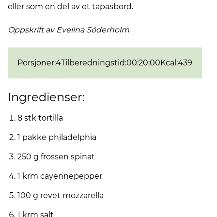
eller som en del av et tapasbord.
Oppskrift av Evelina
Söderholm
Porsjoner
:
4
Tilberedningstid
:
00:20:00
Kcal
:
439
Ingredienser:
8 stk tortilla
1 pakke philadelphia
250 g frossen spinat
1 krm cayennepepper
100 g revet mozzarella
1 krm salt