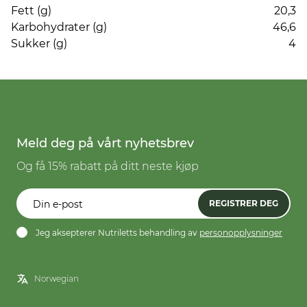
Fett (g)
20,3
Karbohydrater (g)
46,6
Sukker (g)
4
Meld deg på vårt nyhetsbrev
Og få 15% rabatt på ditt neste kjøp
REGISTRER DEG
Jeg aksepterer Nutriletts behandling av
personopplysninger