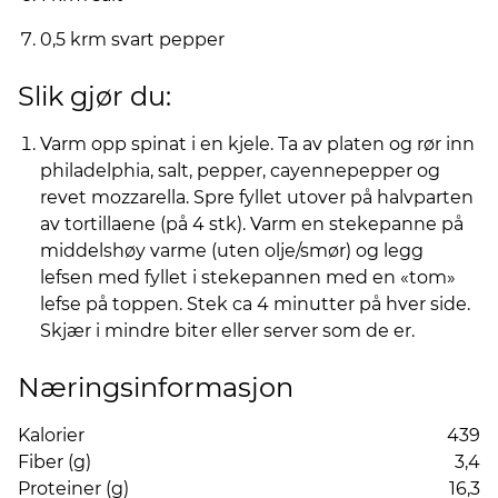
0,5 krm svart pepper
Slik gjør du:
Varm opp spinat i en kjele. Ta av platen og rør inn
philadelphia, salt, pepper, cayennepepper og
revet mozzarella. Spre fyllet utover på halvparten
av tortillaene (på 4 stk). Varm en stekepanne på
middelshøy varme (uten olje/smør) og legg
lefsen med fyllet i stekepannen med en «tom»
lefse på toppen. Stek ca 4 minutter på hver side.
Skjær i mindre biter eller server som de er.
Næringsinformasjon
Kalorier
439
Fiber (g)
3,4
Proteiner (g)
16,3