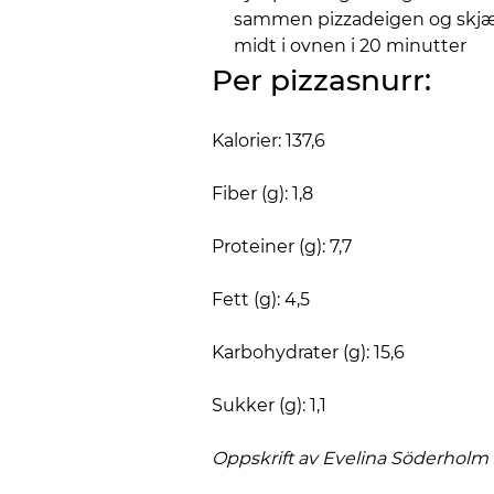
sammen pizzadeigen og skjær 
midt i ovnen i 20 minutter
Per pizzasnurr:
Kalorier: 137,6
Fiber (g): 1,8
Proteiner (g): 7,7
Fett (g): 4,5
Karbohydrater (g): 15,6
Sukker (g): 1,1
Oppskrift av Evelina
Söderholm