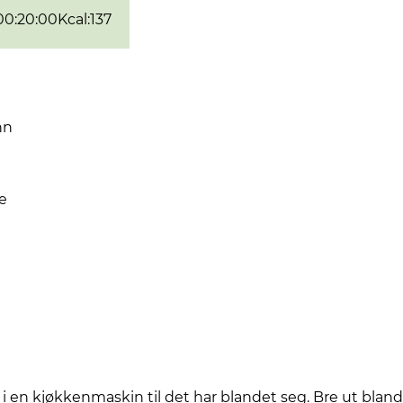
00:20:00
Kcal
:
137
nn
e
i en kjøkkenmaskin til det har blandet seg. Bre ut blan