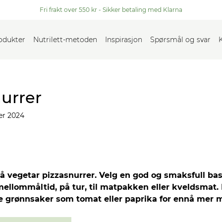
Fri frakt over 550 kr - Sikker betaling med Klarna
rodukter
Nutrilett-metoden
Inspirasjon
Spørsmål og svar
urrer
r 2024
å vegetar pizzasnurrer. Velg en god og smaksfull ba
mellommåltid, på tur, til matpakken eller kveldsmat.
ne grønnsaker som tomat eller paprika for ennå mer m