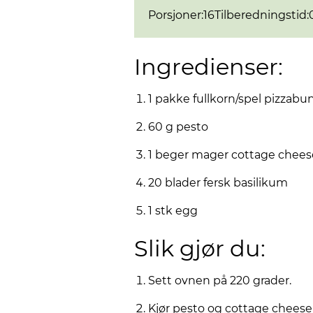
Porsjoner
:
16
Tilberedningstid
:
Ingredienser:
1 pakke fullkorn/spel pizzabu
60 g pesto
1 beger mager cottage chees
20 blader fersk basilikum
1 stk egg
Slik gjør du:
Sett ovnen på 220 grader.
Kjør pesto og cottage cheese 