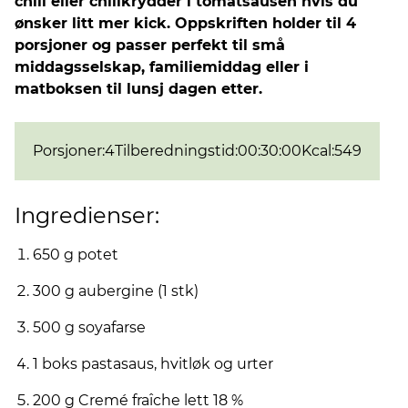
chili eller chilikrydder i tomatsausen hvis du
ønsker litt mer kick. Oppskriften holder til 4
porsjoner og passer perfekt til små
middagsselskap, familiemiddag eller i
matboksen til lunsj dagen etter.
Porsjoner
:
4
Tilberedningstid
:
00:30:00
Kcal
:
549
Ingredienser:
650 g potet
300 g aubergine (1 stk)
500 g soyafarse
1 boks pastasaus, hvitløk og urter
200 g Cremé fraîche lett 18 %