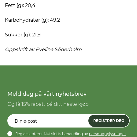
Fett (g): 20,4
Karbohydrater (g): 49,2
Sukker (g): 21,9
Oppskrift av Evelina
Söderholm
Meld deg på vårt nyhetsbrev
Og få 15% rabatt på ditt neste kjøp
REGISTRER DEG
Jeg aksepterer Nutriletts behandling av
personopplysninger