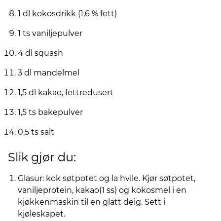
1 dl kokosdrikk (1,6 % fett)
1 ts vaniljepulver
4 dl squash
3 dl mandelmel
1,5 dl kakao, fettredusert
1,5 ts bakepulver
0,5 ts salt
Slik gjør du:
Glasur: kok søtpotet og la hvile. Kjør søtpotet,
vaniljeprotein, kakao(1 ss) og kokosmel i en
kjøkkenmaskin til en glatt deig. Sett i
kjøleskapet.