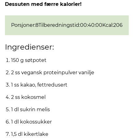
Dessuten med færre kalorier!
Porsjoner
:
8
Tilberedningstid
:
00:40:00
Kcal
:
206
Ingredienser:
150 g søtpotet
2 ss vegansk proteinpulver vanilje
1 ss kakao, fettredusert
2 ss kokosmel
1 dl sukrin melis
1 dl kokossukker
1,5 dl kikertlake