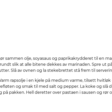
Rør sammen olje, soyasaus og paprikakrydderet til en ma
undt slik at alle bitene dekkes av marinaden. Spre ut 
tter. Slå av ovnen og la stekebrettet stå frem til server
Varm rapsolje i en kjele på medium varme, tilsett hvitløk o
refløten og smak til med salt og pepper. La koke og slå 
 på pakken. Hell deretter over pastaen i sausen og rø