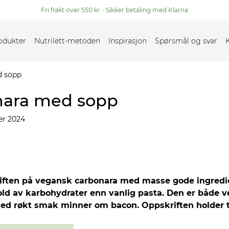
Fri frakt over 550 kr - Sikker betaling med Klarna
rodukter
Nutrilett-metoden
Inspirasjon
Spørsmål og svar
d sopp
nara med sopp
r 2024
iften på vegansk carbonara med masse gode ingredi
hold av karbohydrater enn vanlig pasta. Den er både v
d røkt smak minner om bacon. Oppskriften holder til