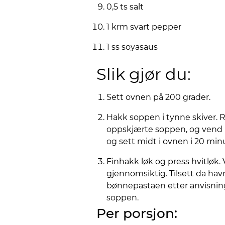
0,5 ts salt
1 krm svart pepper
1 ss soyasaus
Slik gjør du:
Sett ovnen på 200 grader.
Hakk soppen i tynne skiver. 
oppskjærte soppen, og vend r
og sett midt i ovnen i 20 minu
Finhakk løk og press hvitløk. 
gjennomsiktig. Tilsett da hav
bønnepastaen etter anvisning
soppen.
Per porsjon: