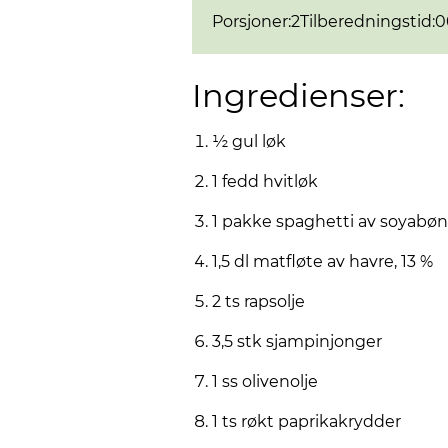
Porsjoner
:
2
Tilberedningstid
:
0
Ingredienser:
½ gul løk
1 fedd hvitløk
1 pakke spaghetti av soyabø
1,5 dl matfløte av havre, 13 %
2 ts rapsolje
3,5 stk sjampinjonger
1 ss olivenolje
1 ts røkt paprikakrydder