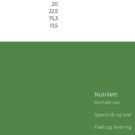
20
22,5
75,3
13,5
Nutrilett
Kontakt oss
Spørsmål og svar
Frakt og levering