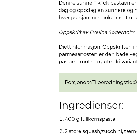
Denne sunne TikTok pastaen er fu
dag og oppdag en sunnere og mer 
hver porsjon inneholder rett und
Oppskrift av Evelina
Söderholm
Diettinformasjon: Oppskriften in
parmesanosten er den både vegan
pastaen mot en glutenfri variant
Porsjoner
:
4
Tilberedningstid
:
0
Ingredienser:
400 g fullkornspasta
2 store squash/zucchini, tærn