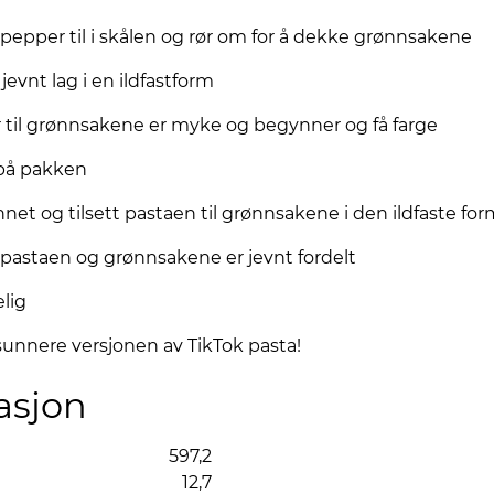
art pepper til i skålen og rør om for å dekke grønnsakene
evnt lag i en ildfastform
r til grønnsakene er myke og begynner og få farge
 på pakken
annet og tilsett pastaen til grønnsakene i den ildfaste fo
il pastaen og grønnsakene er jevnt fordelt
lig
sunnere versjonen av TikTok pasta!
asjon
597,2
12,7