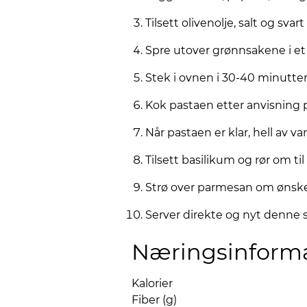
Tilsett olivenolje, salt og sv
Spre utover grønnsakene i et j
Stek i ovnen i 30-40 minutte
Kok pastaen etter anvisning
Når pastaen er klar, hell av v
Tilsett basilikum og rør om t
Strø over parmesan om ønske
Server direkte og nyt denne 
Næringsinform
Kalorier
Fiber (g)