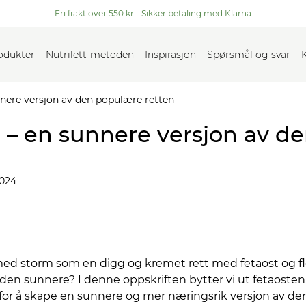
Fri frakt over 550 kr - Sikker betaling med Klarna
rodukter
Nutrilett-metoden
Inspirasjon
Spørsmål og svar
nnere versjon av den populære retten
0 – en sunnere versjon av 
024
 med storm som en digg og kremet rett med fetaost og f
den sunnere? I denne oppskriften bytter vi ut fetaost
 for å skape en sunnere og mer næringsrik versjon av d