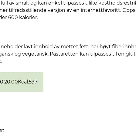
ll av smak og kan enkel tilpasses ulike kostholdsrestrik
tilfredsstillende versjon av en internettfavoritt. Oppsk
er 600 kalorier.
neholder lavt innhold av mettet fett, har høyt fiberinnh
sk og vegetarisk. Pastaretten kan tilpasses til en glut
.
0:20:00
Kcal
:
597
et