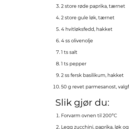
2 store røde paprika, tærnet
2 store gule løk, tærnet
4 hvitløksfedd, hakket
4 ss olivenolje
1 ts salt
1 ts pepper
2 ss fersk basilikum, hakket
50 g revet parmesanost, valgf
Slik gjør du:
Forvarm ovnen til 200°C
Legg zucchini, paprika, løk og 