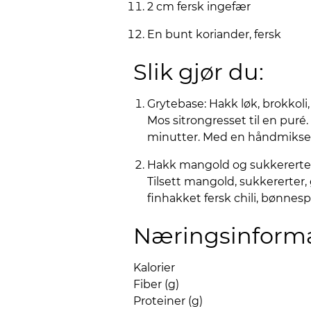
2 cm fersk ingefær
En bunt koriander, fersk
Slik gjør du:
Grytebase: Hakk løk, brokkoli, 
Mos sitrongresset til en pur
minutter. Med en håndmikser, m
Hakk mangold og sukkererter i
Tilsett mangold, sukkererter,
finhakket fersk chili, bønnespi
Næringsinform
Kalorier
Fiber (g)
Proteiner (g)