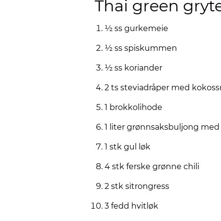
Thai green gryt
½ ss gurkemeie
½ ss spiskummen
½ ss koriander
2 ts steviadråper med kokos
1 brokkolihode
1 liter grønnsaksbuljong med l
1 stk gul løk
4 stk ferske grønne chili
2 stk sitrongress
3 fedd hvitløk