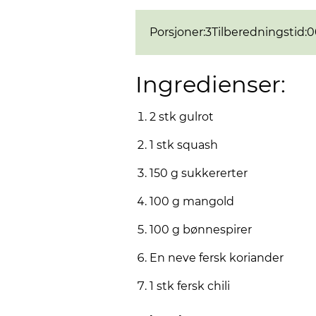
Porsjoner
:
3
Tilberedningstid
:
0
Ingredienser:
2 stk gulrot
1 stk squash
150 g sukkererter
100 g mangold
100 g bønnespirer
En neve fersk koriander
1 stk fersk chili