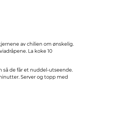
 kjernene av chilien om ønskelig.
viadråpene. La koke 10
sh så de får et nuddel-utseende.
 minutter. Server og topp med