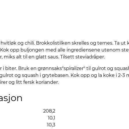
hvitløk og chili. Brokkolistilken skrelles og ternes. Ta ut
é. Kok opp buljongen med alle ingrediensene utenom ste
iks alt til en glatt saus. Tilsett steviadråper.
 biter. Bruk en grønnsaks"spiralizer" til gulrot og squa
 gulrot og squash i grytebasen. Kok opp og la koke i 2-3
rer og litt fersk koriander.
asjon
208,2
10,1
10,3