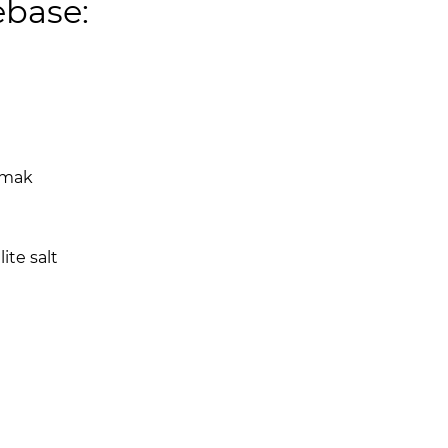
ebase:
smak
ite salt