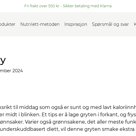
Fri frakt over 550 kr - Sikker betaling med Klarna
rodukter
Nutrilett-metoden
Inspirasjon
Spørsmål og svar
ry
ember 2024
srikt til middag som også er sunt og med lavt kaloriin
r midt i blinken. Et tips er å lage gryten i forkant, og fry
 grønnsaker. Varier også grønnsakene, det aller meste fun
oriunderskuddbasert diett, vil denne gryten smake ekstra