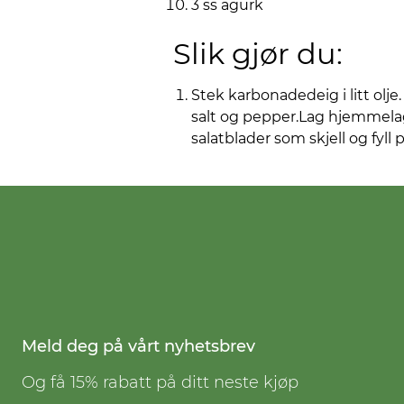
3 ss agurk
Slik gjør du:
Stek karbonadedeig i litt olj
salt og pepper.Lag hjemmelage
salatblader som skjell og fy
Meld deg på vårt nyhetsbrev
Og få 15% rabatt på ditt neste kjøp