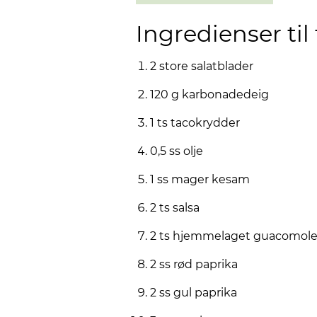
Ingredienser til
2 store salatblader
120 g karbonadedeig
1 ts tacokrydder
0,5 ss olje
1 ss mager kesam
2 ts salsa
2 ts hjemmelaget guacomol
2 ss rød paprika
2 ss gul paprika