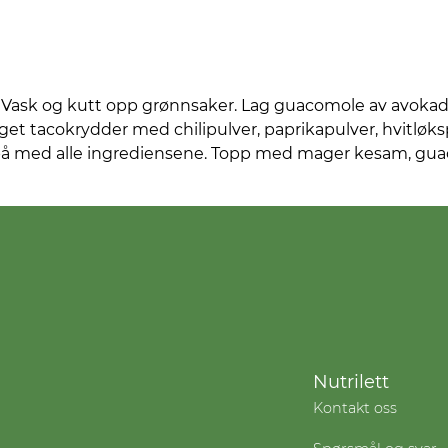
e. Vask og kutt opp grønnsaker. Lag guacomole av avokado,
t tacokrydder med chilipulver, paprikapulver, hvitløkspu
ll på med alle ingrediensene. Topp med mager kesam, gua
Nutrilett
Kontakt oss