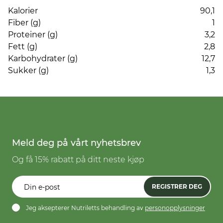
Kalorier
90,1
Fiber (g)
1
Proteiner (g)
3,2
Fett (g)
2,8
Karbohydrater (g)
12,7
Sukker (g)
1,3
Meld deg på vårt nyhetsbrev
Og få 15% rabatt på ditt neste kjøp
REGISTRER DEG
Jeg aksepterer Nutriletts behandling av
personopplysninger