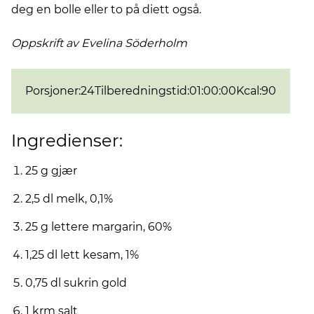
deg en bolle eller to på diett også.
Oppskrift av Evelina
Söderholm
Porsjoner
:
24
Tilberedningstid
:
01:00:00
Kcal
:
90
Ingredienser:
25 g gjær
2,5 dl melk, 0,1%
25 g lettere margarin, 60%
1,25 dl lett kesam, 1%
0,75 dl sukrin gold
1 krm salt