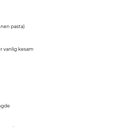
nnen pasta)
er vanlig kesam
engde