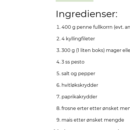
Ingredienser:
400 g penne fullkorrn (evt. a
4 kyllingfileter
300 g (1 liten boks) mager ell
3 ss pesto
salt og pepper
hvitløkskrydder
paprikakrydder
frosne erter etter ønsket m
mais etter ønsket mengde