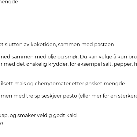
 mengde
 mot slutten av koketiden, sammen med pastaen
tek med sammen med olje og smør. Du kan velge å kun b
r med det ønskelig krydder, for eksempel salt, pepper, 
le. Tilsett mais og cherrytomater etter ønsket mengde.
n med tre spiseskjeer pesto (eller mer for en sterker
kap, og smaker veldig godt kald
en