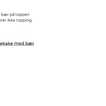
er bær på toppen
rer ikke topping
sekake med bær