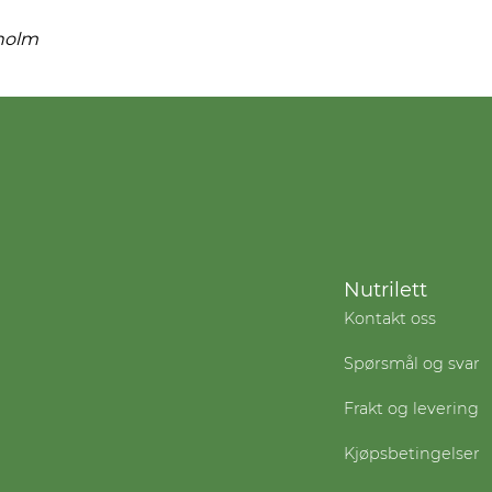
holm
Nutrilett
Kontakt oss
Spørsmål og svar
Frakt og levering
Kjøpsbetingelser