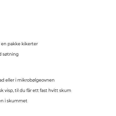
ra en pakke kikerter
d søtning
ad eller i mikrobølgeovnen
 visp, til du får ett fast hvitt skum
en i skummet