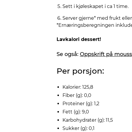
Sett i kjøleskapet i ca 1 time.
Server gjerne* med frukt ell
*Ernæringsberegningen inklude
Lavkalori dessert!
Se også:
Oppskrift på mous
Per porsjon:
Kalorier: 125,8
Fiber (g): 0,0
Proteiner (g): 1,2
Fett (g): 9,0
Karbohydrater (g): 11,5
Sukker (g): 0,1