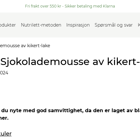
Fri frakt over 550 kr - Sikker betaling med Klarna
rodukter
Nutrilett-metoden
Inspirasjon
Spørsmål og svar
demousse av kikert-lake
 Sjokolademousse av kikert-
2024
u nyte med god samvittighet, da den er laget av bla
ner.
uler