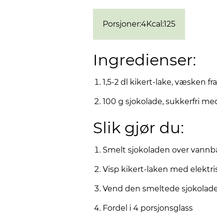
Porsjoner
:
4
Kcal
:
125
Ingredienser:
1,5-2 dl kikert-lake, væsken f
100 g sjokolade, sukkerfri me
Slik gjør du:
Smelt sjokoladen over vannb
Visp kikert-laken med elektrisk
Vend den smeltede sjokolad
Fordel i 4 porsjonsglass