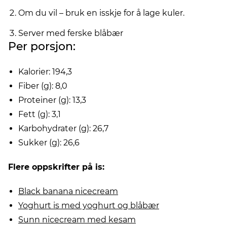
Om du vil – bruk en isskje for å lage kuler.
Server med ferske blåbær
Per porsjon:
Kalorier: 194,3
Fiber (g): 8,0
Proteiner (g): 13,3
Fett (g): 3,1
Karbohydrater (g): 26,7
Sukker (g): 26,6
Flere oppskrifter på is:
Black banana nicecream
Yoghurt is med yoghurt og blåbær
Sunn nicecream med kesam