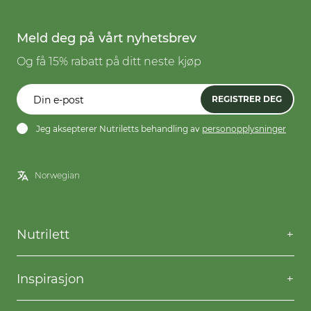
Meld deg på vårt nyhetsbrev
Og få 15% rabatt på ditt neste kjøp
REGISTRER DEG
Jeg aksepterer Nutriletts behandling av
personopplysninger
Nutrilett
Kontakt oss
Spørsmål og svar
Inspirasjon
Frakt og levering
Willpower