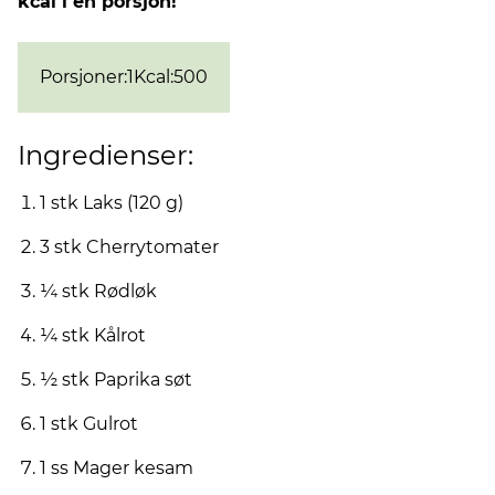
kcal i en porsjon!
Porsjoner
:
1
Kcal
:
500
Ingredienser:
1 stk Laks (120 g)
3 stk Cherrytomater
¼ stk Rødløk
¼ stk Kålrot
½ stk Paprika søt
1 stk Gulrot
1 ss Mager kesam