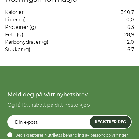
Kalorier
340,7
Fiber (g)
0,0
Proteiner (g)
6,3
Fett (g)
28,9
Karbohydrater (g)
12,0
Sukker (g)
6,7
Meld deg på vårt nyhetsbrev
Og få 15% rabatt på ditt neste kjøp
REGISTRER DEG
Jeg aksepterer Nutriletts behandling av
personopplysninger