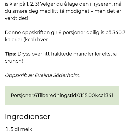
is klar på 1, 2, 3! Velger du å lage den i fryseren, må
du smøre deg med litt tålmodighet – men det er
verdt det!
Denne oppskriften gir 6 porsjoner deilig is på 340,7
kalorier (kcal) hver.
Tips:
Dryss over litt hakkede mandler for ekstra
crunch!
Oppskrift av Evelina Söderholm.
Porsjoner
:
6
Tilberedningstid
:
01:15:00
Kcal
:
341
Ingredienser
5 dl melk