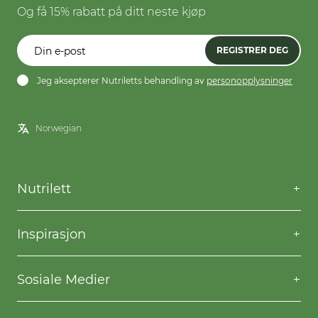
Og få 15% rabatt på ditt neste kjøp
REGISTRER DEG
Jeg aksepterer Nutriletts behandling av
personopplysninger
Nutrilett
Kontakt oss
Spørsmål og svar
Inspirasjon
Frakt og levering
Willpower
Kjøpsbetingelser
Oppskrifter
Sosiale Medier
Nutriletts behandling av personopplysninger
Gå ned i vekt
Facebook