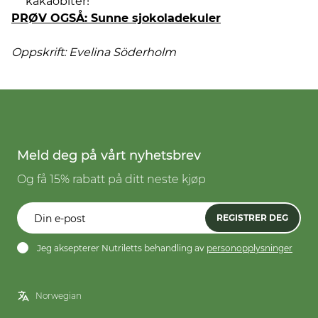
kakaobiter!
PRØV OGSÅ: Sunne sjokoladekuler
Oppskrift: Evelina Söderholm
Meld deg på vårt nyhetsbrev
Og få 15% rabatt på ditt neste kjøp
REGISTRER DEG
Jeg aksepterer Nutriletts behandling av
personopplysninger