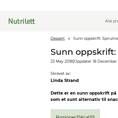
Alle p
Dessert
Sunn oppskrift: Spirulin
Sunn oppskrift:
|
23 May 2018
Oppdater 18 December
Skrevet av
:
Linda Strand
Dette er en sunn oppskrift på
som et sunt alternativ til snac
Porsjoner
:
15
Kcal
:
55