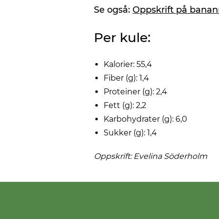
Se også:
Oppskrift på banan
Per kule:
Kalorier: 55,4
Fiber (g): 1,4
Proteiner (g): 2,4
Fett (g): 2,2
Karbohydrater (g): 6,0
Sukker (g): 1,4
Oppskrift: Evelina Söderholm