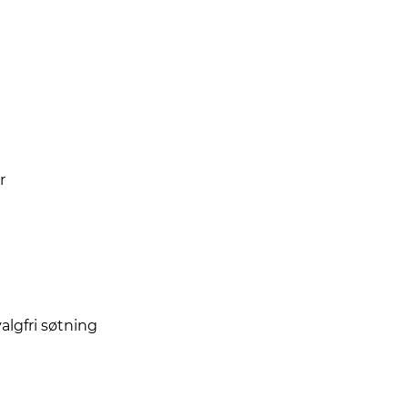
r
valgfri søtning