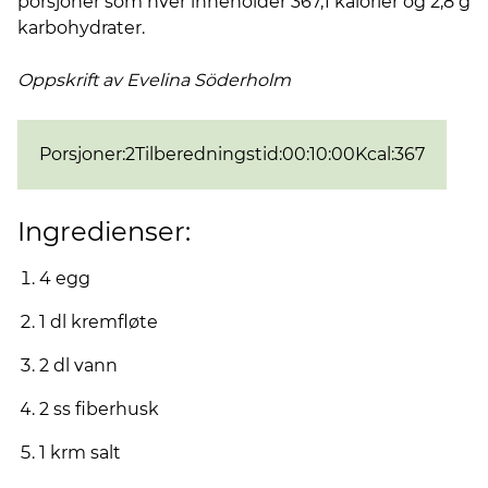
porsjoner som hver inneholder 367,1 kalorier og 2,8 g
karbohydrater.
Oppskrift av Evelina
Söderholm
Porsjoner
:
2
Tilberedningstid
:
00:10:00
Kcal
:
367
Ingredienser:
4 egg
1 dl kremfløte
2 dl vann
2 ss fiberhusk
1 krm salt