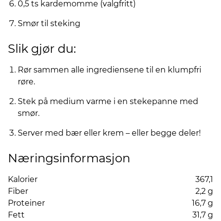
0,5 ts kardemomme (valgfritt)
Smør til steking
Slik gjør du:
Rør sammen alle ingrediensene til en klumpfri
røre.
Stek på medium varme i en stekepanne med
smør.
Server med bær eller krem – eller begge deler!
Næringsinformasjon
Kalorier
367,1
Fiber
2,2 g
Proteiner
16,7 g
Fett
31,7 g