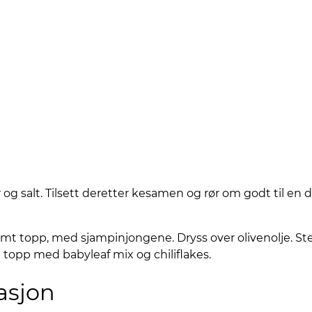
 salt. Tilsett deretter kesamen og rør om godt til en dei
amt topp, med sjampinjongene. Dryss over olivenolje. Stek
og topp med babyleaf mix og chiliflakes.
asjon