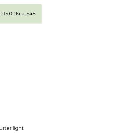
0:15:00
Kcal
:
548
urter light