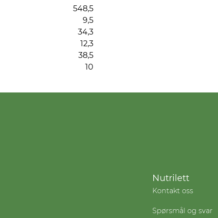
548,5
9,5
34,3
12,3
38,5
10
Nutrilett
Kontakt oss
Spørsmål og svar