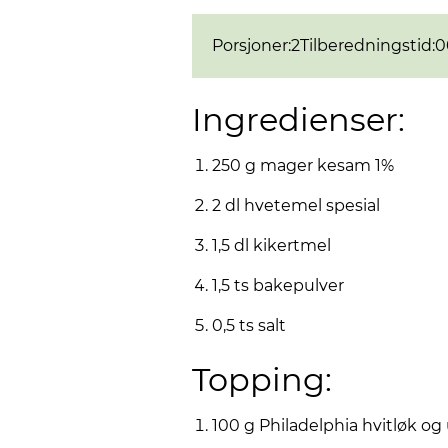
Porsjoner
:
2
Tilberedningstid
:
0
Ingredienser:
250 g mager kesam 1%
2 dl hvetemel spesial
1,5 dl kikertmel
1,5 ts bakepulver
0,5 ts salt
Topping:
100 g Philadelphia hvitløk og 