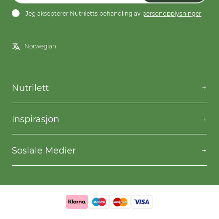
Jeg aksepterer Nutriletts behandling av
personopplysninger
Nutrilett
Kontakt oss
Spørsmål og svar
Inspirasjon
Frakt og levering
Willpower
Kjøpsbetingelser
Oppskrifter
Sosiale Medier
Nutriletts behandling av personopplysninger
Gå ned i vekt
Facebook
Instagram
YouTube