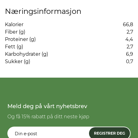
Næringsinformasjon
Kalorier
66,8
Fiber (g)
2,7
Proteiner (g)
4,4
Fett (g)
2,7
Karbohydrater (g)
6,9
Sukker (g)
0,7
Meld deg på vårt nyhetsbrev
Og få 15% rabatt på ditt neste kjøp
REGISTRER DEG