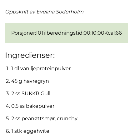
Oppskrift av Evelina
Söderholm
Porsjoner
:
10
Tilberedningstid
:
00:10:00
Kcal
:
66
Ingredienser:
1 dl vaniljeproteinpulver
45 g havregryn
2 ss SUKKR Gull
0,5 ss bakepulver
2 ss peanøttsmør, crunchy
1 stk eggehvite